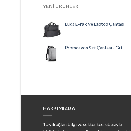
YENI ÜRÜNLER
Lüks Evrak Ve Laptop Çantası
Promosyon Sırt Çantası - Gri
HAKKIMIZDA
10 yılı aşkın bilgi ve sektör tecrübesiyle