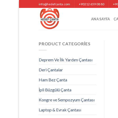
Skip
info@hedefcanta.com
+90212 659 08 80
+90
to
content
ANA SAYFA
Ç
PRODUCT CATEGORIES
Deprem Ve İlk Yardım Çantası
Deri Çantalar
Ham Bez Çanta
İpli Büzgülü Çanta
Kongre ve Sempozyum Çantası
Laptop & Evrak Çantası