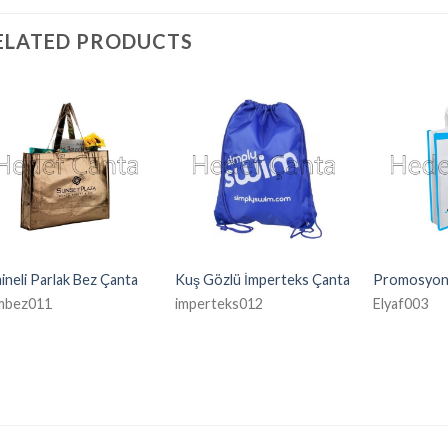
ELATED PRODUCTS
ineli Parlak Bez Çanta
Kuş Gözlü İmperteks Çanta
Promosyon 
mbez011
imperteks012
Elyaf003