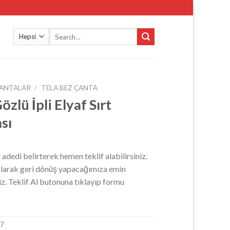
Search
for:
ANTALAR
/
TELA BEZ ÇANTA
zlü İpli Elyaf Sırt
sı
z adedi belirterek hemen teklif alabilirsiniz.
 olarak geri dönüş yapacağımıza emin
niz. Teklif Al butonuna tıklayıp formu
27