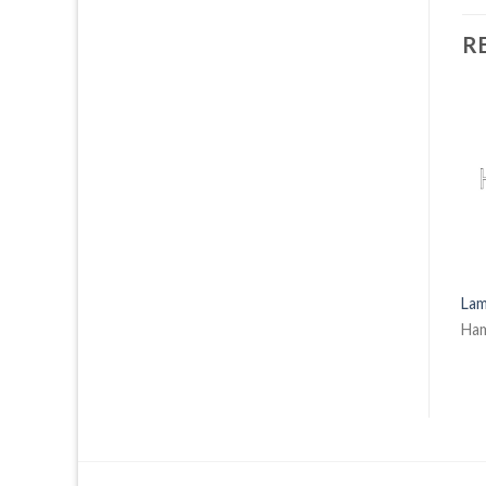
R
Körüklü Yatay Bez Çanta
Fermuarlı Cepli İpli Çanta
Lam
Elyaf022
imperteks013
Ha