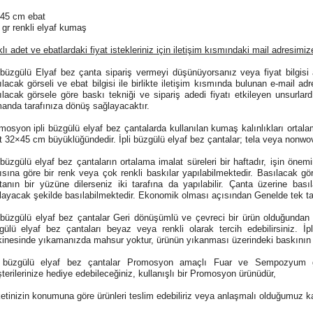
45 cm ebat
 gr renkli elyaf kumaş
lı adet ve ebatlardaki fiyat istekleriniz için iletişim kısmındaki mail adresimize
i büzgülü Elyaf bez çanta sipariş vermeyi düşünüyorsanız veya fiyat bilgisi 
ılacak görseli ve ebat bilgisi ile birlikte iletişim kısmında bulunan e-mail ad
ılacak görsele göre baskı tekniği ve sipariş adedi fiyatı etkileyen unsurlar
anda tarafınıza dönüş sağlayacaktır.
mosyon ipli büzgülü elyaf bez çantalarda kullanılan kumaş kalınlıkları ortala
t 32×45 cm büyüklüğündedir. İpli büzgülü elyaf bez çantalar; tela veya nonwoven
i büzgülü elyaf bez çantaların ortalama imalat süreleri bir haftadır, işin öne
ısına göre bir renk veya çok renkli baskılar yapılabilmektedir. Basılacak görse
tanın bir yüzüne dilerseniz iki tarafına da yapılabilir. Çanta üzerine ba
layacak şekilde basılabilmektedir. Ekonomik olması açısından Genelde tek tar
i büzgülü elyaf bez çantalar Geri dönüşümlü ve çevreci bir ürün olduğundan do
gülü elyaf bez çantaları beyaz veya renkli olarak tercih edebilirsiniz. İ
inesinde yıkamanızda mahsur yoktur, ürünün yıkanması üzerindeki baskının
i büzgülü elyaf bez çantalar Promosyon amaçlı Fuar ve Sempozyum gibi 
terilerinize hediye edebileceğiniz, kullanışlı bir Promosyon ürünüdür,
ketinizin konumuna göre ürünleri teslim edebiliriz veya anlaşmalı olduğumuz ka