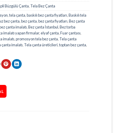
İpli Büzgülü Çanta
,
Tela Bez Çanta
syon
,
tela çanta
,
baskılı bez çanta fiyatları
,
Baskılı tela
ız bez çanta
,
bez çanta
,
bez çanta fiyatları
,
Bez çanta
bez çanta imalatı
,
Bez çanta İstanbul
,
Bez torba
ta imalatı yapan firmalar
,
elyaf çanta
,
Fuar çantası
,
a imalatı
,
promosyon tela bez çanta
,
Tela çanta
a çanta imalatı
,
Tela çanta üreticileri
,
toptan bez çanta
,
AL