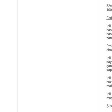
32×
100
Fark
İpl
bas
bas
zam
Pro
eba
İpl
say
çan
kap
İpl
büz
mak
İpl
müş
Şir