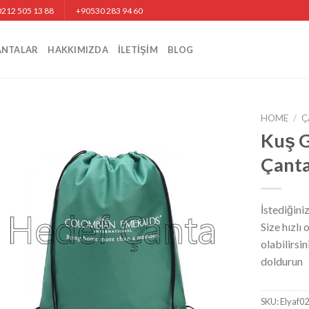
212 505 13 88
+90530 283 94 60
ANTALAR
HAKKIMIZDA
İLETIŞIM
BLOG
HOME
/
Ç
Kuş Gö
Çanta
İstediğini
Size hızlı
olabilirsi
doldurun
SKU:
Elyaf0