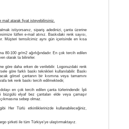
 mail atarak fiyat isteyebilirsiniz.
almak istiyorsanız, sipariş adedinizi, çanta üzerine
resimize lütfen e-mail atınız. Baskıdaki renk sayısı,
dır. Müşteri temsilcimiz aynı gün içerisinde en kısa
ma 80-100 gr/m2 ağırlığındadır. En çok tercih edilen
 olarak ta bilinirler.
mine göre daha erken de verilebilir. Logonuzdaki renk
le göre farklı baskı teknikleri kullanılabilir. Baskı
sılacak görsel çantanın bir kısmına veya tamamını
afa tek renk baskı tercih edilmektedir,
layı en çok tercih edilen çanta türlerindendir. İpli
pli büzgülü elyaf bez çantaları elde veya çamaşır
 çıkmasına sebep olmaz.
Her Türlü etkinliklerinizde kullanabileceğiniz,
rgo şirketi ile tüm Türkiye’ye ulaştırmaktayız.