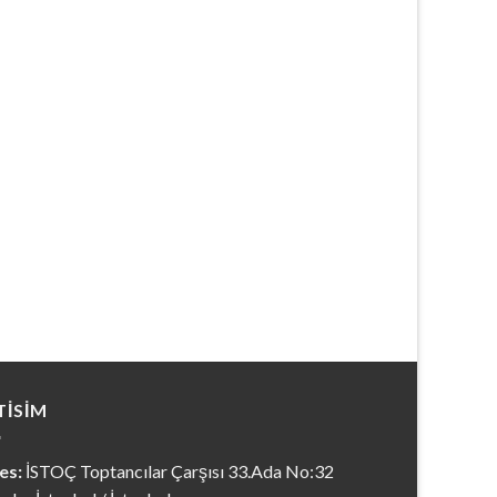
TISIM
es:
İSTOÇ Toptancılar Çarşısı 33.Ada No:32