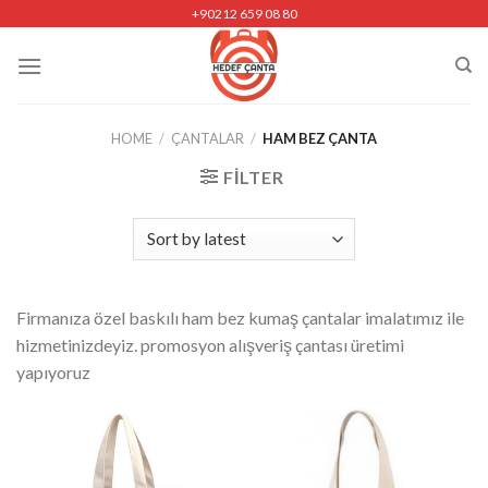
Skip
+90212 659 08 80
to
content
HOME
/
ÇANTALAR
/
HAM BEZ ÇANTA
FILTER
Firmanıza özel baskılı ham bez kumaş çantalar imalatımız ile
hizmetinizdeyiz. promosyon alışveriş çantası üretimi
yapıyoruz