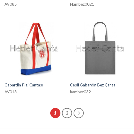
AV085
Hambez0021
Gabardin Plaj Çantası
Cepli Gabardin Bez Çanta
AV018
hambez032
1
2