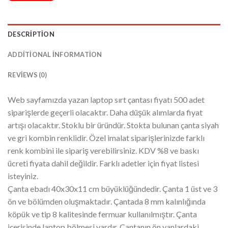
DESCRIPTION
ADDITIONAL INFORMATION
REVIEWS (0)
Web sayfamızda yazan laptop sırt çantası fiyatı 500 adet
siparişlerde geçerli olacaktır. Daha düşük alımlarda fiyat
artışı olacaktır. Stoklu bir üründür. Stokta bulunan çanta siyah
ve gri kombin renklidir. Özel imalat siparişlerinizde farklı
renk kombini ile sipariş verebilirsiniz. KDV %8 ve baskı
ücreti fiyata dahil değildir. Farklı adetler için fiyat listesi
isteyiniz.
Çanta ebadı 40x30x11 cm büyüklüğündedir. Çanta 1 üst ve 3
ön ve bölümden oluşmaktadır. Çantada 8 mm kalınlığında
köpük ve tip 8 kalitesinde fermuar kullanılmıştır. Çanta
içerisinde laptop bölmesi vardır. Çantanın ön yanlardaki