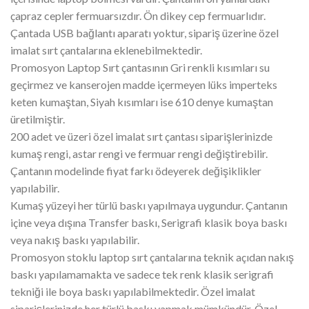
çapraz cepler fermuarsızdır. Ön dikey cep fermuarlıdır.
Çantada USB bağlantı aparatı yoktur, sipariş üzerine özel
imalat sırt çantalarına eklenebilmektedir.
Promosyon Laptop Sırt çantasının Gri renkli kısımları su
geçirmez ve kanserojen madde içermeyen lüks imperteks
keten kumaştan, Siyah kısımları ise 610 denye kumaştan
üretilmiştir.
200 adet ve üzeri özel imalat sırt çantası siparişlerinizde
kumaş rengi, astar rengi ve fermuar rengi değiştirebilir.
Çantanın modelinde fiyat farkı ödeyerek değişiklikler
yapılabilir.
Kumaş yüzeyi her türlü baskı yapılmaya uygundur. Çantanın
içine veya dışına Transfer baskı, Serigrafi klasik boya baskı
veya nakış baskı yapılabilir.
Promosyon stoklu laptop sırt çantalarına teknik açıdan nakış
baskı yapılamamakta ve sadece tek renk klasik serigrafi
tekniği ile boya baskı yapılabilmektedir. Özel imalat
siparişlerinizde her türlü baskı yapmak mümkündür. Özel