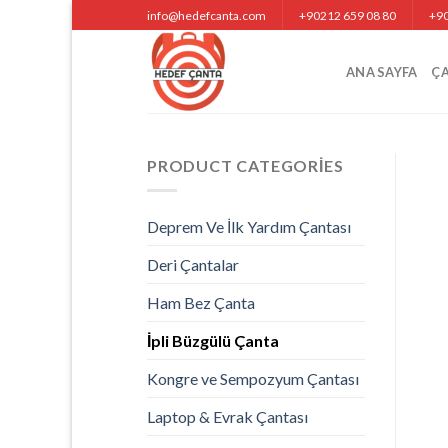
Skip
info@hedefcanta.com
+90212 659 08 80
+90
to
content
ANA SAYFA
Ç
PRODUCT CATEGORIES
Deprem Ve İlk Yardım Çantası
Deri Çantalar
Ham Bez Çanta
İpli Büzgülü Çanta
Kongre ve Sempozyum Çantası
Laptop & Evrak Çantası