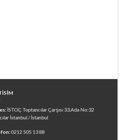
TISIM
es:
İSTOÇ Toptancılar Çarşısı 33.Ada No:32
ılar İstanbul / İstanbul
efon:
0212 505 13 88