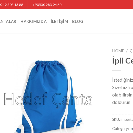
212 505 13 88
+90530 283 94 60
ANTALAR
HAKKIMIZDA
İLETIŞIM
BLOG
HOME
/
Ç
İpli 
İstediğini
Size hızlı
olabilirsi
doldurun
SKU:
impert
Category:
İp