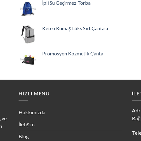
İpli Su Geçirmez Torba
Keten Kumaş Lüks Sırt Çantası
Promosyon Kozmetik Çanta
HIZLI MENÜ
İLE
Adr
Hakkımızda
, ve
Bağc
İletişim
i
Tel
Blog