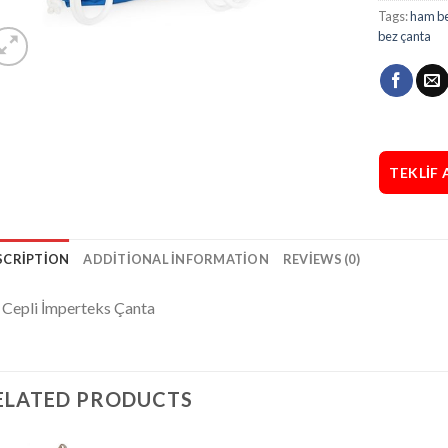
Tags:
ham be
bez çanta
TEKLIF 
SCRIPTION
ADDITIONAL INFORMATION
REVIEWS (0)
i Cepli İmperteks Çanta
ELATED PRODUCTS