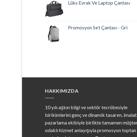
Lüks Evrak Ve Laptop Çantası
Promosyon Sırt Çantası - Gri
HAKKIMIZDA
10 yılı aşkın bilgi ve sektör tecrübesiyle
birikimlerini genç ve dinamik tasarım, imalat
pazarlama ekibiyle birlikte tamamen müşter
odaklı hizmet anlayışıyla promosyon toptan