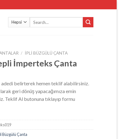
Search
for:
ANTALAR
/
İPLI BÜZGÜLÜ ÇANTA
Cepli İmperteks Çanta
z adedi belirterek hemen teklif alabilirsiniz.
 olarak geri dönüş yapacağımıza emin
niz. Teklif Al butonuna tıklayıp formu
eks019
li Büzgülü Çanta