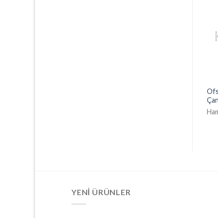
Ofs
Renkli Ham Bez İpli Çanta
Ham Bez Promosyon Çanta
Ça
Hambez0007
Hambez0009
Ha
YENI ÜRÜNLER