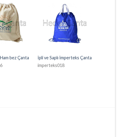
ü Ham bez Çanta
İpli ve Saplı İmperteks Çanta
6
imperteks018