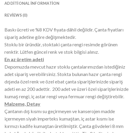
ADDITIONAL INFORMATION
REVIEWS (0)
Baskı ücreti ve %8 KDV fiyata dâhil değildir. Çanta fiyatları
sipariş adetine göre değişmektedir.
Stoklu bir üründür, stoktaki çanta rengi resimde görünen
renktir. Lütfen güncel renk ve stok bilgisi alınız.
En az üretim adeti
Depomuzda mevcut hazır stoklu çantalarımızdan istediğiniz
adet sipariş verebilirsiniz. Stokta bulunan hazır çanta rengi
dışında özel renk ve özel ebat çanta siparişlerinizde sipariş
adeti en az 200 adettir. 200 adet ve üzeri özel siparişlerinizde
kumaş rengi, iç astar rengi veya fermuar rengi değiştirebilir.
Malzeme, Detay
Çantanın dış kısmı su geçirmeyen ve kanserojen madde
içermeyen siyah imperteks kumaştan, iç astar kısmı ise
kırmızı kadife kumaştan üretilmiştir. Çanta gövdeleri 8 mm