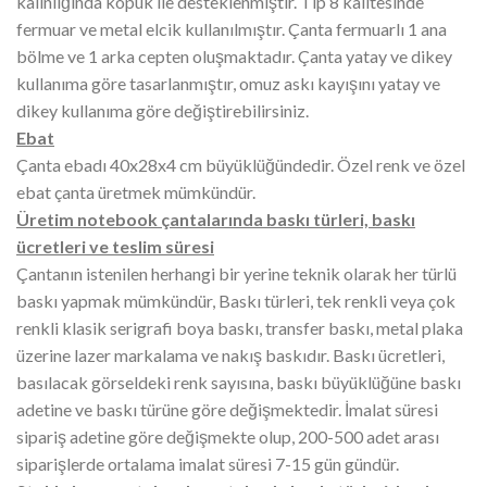
kalınlığında köpük ile desteklenmiştir. Tip 8 kalitesinde
fermuar ve metal elcik kullanılmıştır. Çanta fermuarlı 1 ana
bölme ve 1 arka cepten oluşmaktadır. Çanta yatay ve dikey
kullanıma göre tasarlanmıştır, omuz askı kayışını yatay ve
dikey kullanıma göre değiştirebilirsiniz.
Ebat
Çanta ebadı 40x28x4 cm büyüklüğündedir. Özel renk ve özel
ebat çanta üretmek mümkündür.
Üretim notebook çantalarında baskı türleri, baskı
ücretleri ve teslim süresi
Çantanın istenilen herhangi bir yerine teknik olarak her türlü
baskı yapmak mümkündür, Baskı türleri, tek renkli veya çok
renkli klasik serigrafi boya baskı, transfer baskı, metal plaka
üzerine lazer markalama ve nakış baskıdır. Baskı ücretleri,
basılacak görseldeki renk sayısına, baskı büyüklüğüne baskı
adetine ve baskı türüne göre değişmektedir. İmalat süresi
sipariş adetine göre değişmekte olup, 200-500 adet arası
siparişlerde ortalama imalat süresi 7-15 gün gündür.