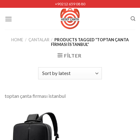
Skip
+90212 659 08 80
to
content
HOME
/
ÇANTALAR
/
PRODUCTS TAGGED “TOPTAN ÇANTA
FIRMASI ISTANBUL”
FILTER
toptan çanta firması istanbul