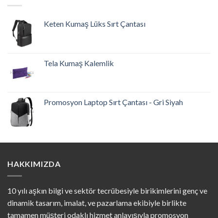
Keten Kumaş Lüks Sırt Çantası
Tela Kumaş Kalemlik
Promosyon Laptop Sırt Çantası - Gri Siyah
HAKKIMIZDA
10 yılı aşkın bilgi ve sektör tecrübesiyle birikimlerini genç ve
dinamik tasarım, imalat, ve pazarlama ekibiyle birlikte
tamamen müşteri odaklı hizmet anlayışıyla promosyon