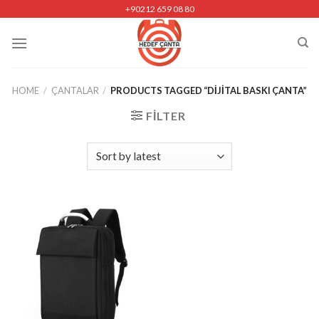
Skip
+90212 659 08 80
to
content
HOME
/
ÇANTALAR
/
PRODUCTS TAGGED “DIJITAL BASKI ÇANTA”
FILTER