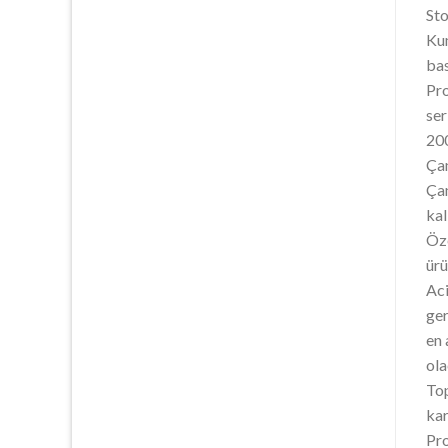
Sto
Kum
bas
Pro
ser
200
Çan
Çan
kal
Öze
ürü
Aci
ger
en 
ola
Top
kar
Pro