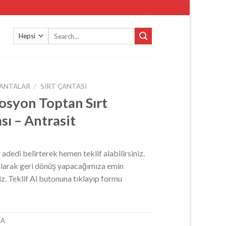
Search
for:
ANTALAR
/
SIRT ÇANTASI
syon Toptan Sırt
sı – Antrasit
z adedi belirterek hemen teklif alabilirsiniz.
 olarak geri dönüş yapacağımıza emin
niz. Teklif Al butonuna tıklayıp formu
-A