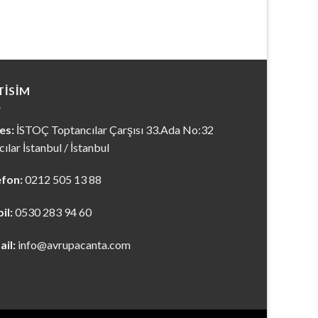
TISIM
es:
İSTOÇ Toptancılar Çarşısı 33.Ada No:32
ılar İstanbul / İstanbul
efon:
0212 505 13 88
il:
0530 283 94 60
ail:
info@avrupacanta.com