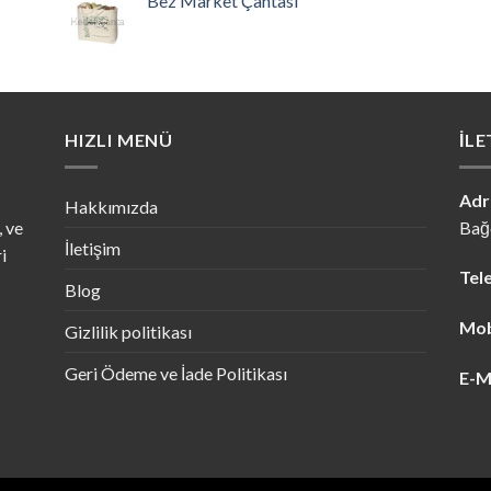
Bez Market Çantası
HIZLI MENÜ
İLE
Adr
Hakkımızda
, ve
Bağc
İletişim
i
Tel
Blog
Mob
Gizlilik politikası
Geri Ödeme ve İade Politikası
E-M