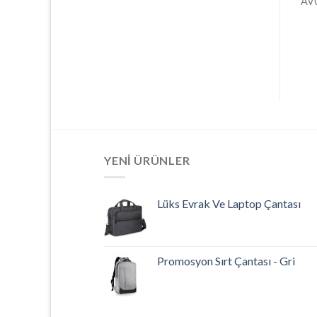
AV
AV901
AV004-L
YENI ÜRÜNLER
Lüks Evrak Ve Laptop Çantası
Promosyon Sırt Çantası - Gri