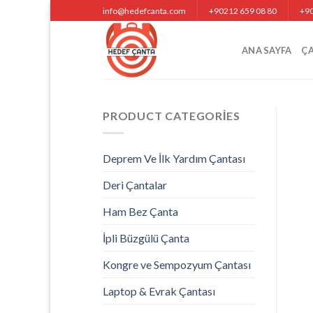
Skip
info@hedefcanta.com
+90212 659 08 80
+90
to
content
ANA SAYFA
Ç
PRODUCT CATEGORIES
Deprem Ve İlk Yardım Çantası
Deri Çantalar
Ham Bez Çanta
İpli Büzgülü Çanta
Kongre ve Sempozyum Çantası
Laptop & Evrak Çantası