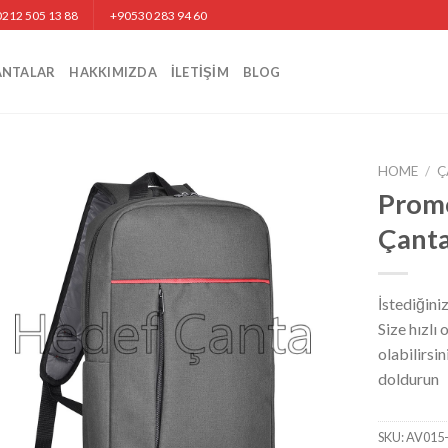
212 505 13 88
+90530 283 94 60
ANTALAR
HAKKIMIZDA
İLETIŞIM
BLOG
HOME
/
Ç
Promo
Çanta
İstediğini
Size hızlı
olabilirsi
doldurun
SKU:
AV015