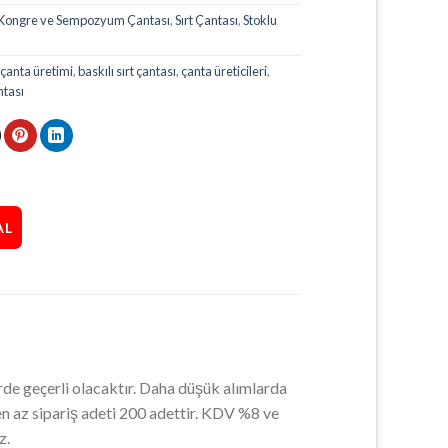
Kongre ve Sempozyum Çantası
,
Sırt Çantası
,
Stoklu
 çanta üretimi
,
baskılı sırt çantası
,
çanta üreticileri
,
ntası
AL
rde geçerli olacaktır. Daha düşük alımlarda
 en az sipariş adeti 200 adettir. KDV %8 ve
z.