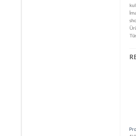
kul
İma
sho
Ürü
Tür
R
Promosyon Sırt Çantası –
Laptop Sırt Çantası –
Pro
Füme
Lacivert