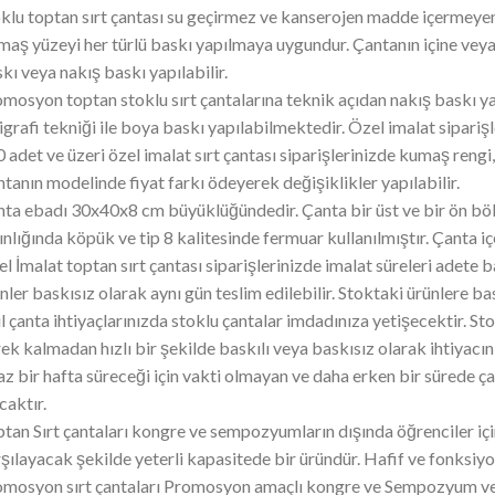
klu toptan sırt çantası su geçirmez ve kanserojen madde içermeye
aş yüzeyi her türlü baskı yapılmaya uygundur. Çantanın içine veya 
kı veya nakış baskı yapılabilir.
mosyon toptan stoklu sırt çantalarına teknik açıdan nakış baskı 
igrafi tekniği ile boya baskı yapılabilmektedir. Özel imalat sipar
 adet ve üzeri özel imalat sırt çantası siparişlerinizde kumaş rengi,
tanın modelinde fiyat farkı ödeyerek değişiklikler yapılabilir.
ta ebadı 30x40x8 cm büyüklüğündedir. Çanta bir üst ve bir ön b
ınlığında köpük ve tip 8 kalitesinde fermuar kullanılmıştır. Çanta 
l İmalat toptan sırt çantası siparişlerinizde imalat süreleri adete b
nler baskısız olarak aynı gün teslim edilebilir. Stoktaki ürünlere ba
l çanta ihtiyaçlarınızda stoklu çantalar imdadınıza yetişecektir. St
ek kalmadan hızlı bir şekilde baskılı veya baskısız olarak ihtiyacını
az bir hafta süreceği için vakti olmayan ve daha erken bir sürede ça
caktır.
tan Sırt çantaları kongre ve sempozyumların dışında öğrenciler için
şılayacak şekilde yeterli kapasitede bir üründür. Hafif ve fonksiyon
mosyon sırt çantaları Promosyon amaçlı kongre ve Sempozyum ve se