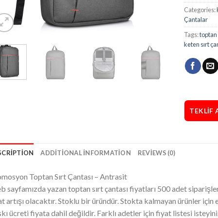
Categories:
Çantalar
Tags:
toptan
keten sırt ça
TEKLIF 
SCRIPTION
ADDITIONAL INFORMATION
REVIEWS (0)
mosyon Toptan Sırt Çantası – Antrasit
 sayfamızda yazan toptan sırt çantası fiyatları 500 adet siparişle
at artışı olacaktır. Stoklu bir üründür. Stokta kalmayan ürünler için
kı ücreti fiyata dahil değildir. Farklı adetler için fiyat listesi isteyini