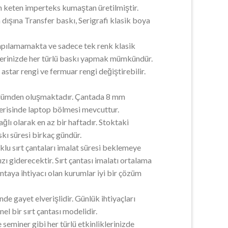
n keten imperteks kumaştan üretilmiştir.
dışına Transfer baskı, Serigrafi klasik boya
yapılamamakta ve sadece tek renk klasik
işlerinizde her türlü baskı yapmak mümkündür.
 astar rengi ve fermuar rengi değiştirebilir.
ölümden oluşmaktadır. Çantada 8 mm
içerisinde laptop bölmesi mevcuttur.
ağlı olarak en az bir haftadır. Stoktaki
skı süresi birkaç gündür.
oklu sırt çantaları imalat süresi beklemeye
zı giderecektir. Sırt çantası imalatı ortalama
ntaya ihtiyacı olan kurumlar iyi bir çözüm
de gayet elverişlidir. Günlük ihtiyaçları
el bir sırt çantası modelidir.
miner gibi her türlü etkinliklerinizde