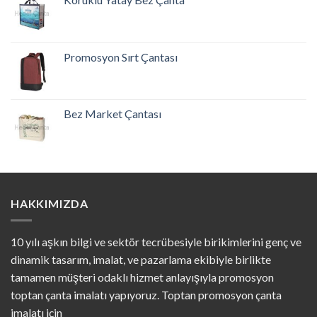
Promosyon Sırt Çantası
Bez Market Çantası
HAKKIMIZDA
10 yılı aşkın bilgi ve sektör tecrübesiyle birikimlerini genç ve
dinamik tasarım, imalat, ve pazarlama ekibiyle birlikte
tamamen müşteri odaklı hizmet anlayışıyla promosyon
toptan çanta imalatı yapıyoruz. Toptan promosyon çanta
imalatı için