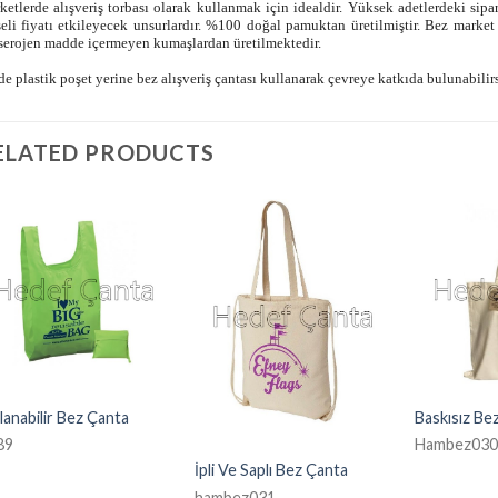
etlerde alışveriş torbası olarak kullanmak için idealdir. Yüksek adetlerdeki sipari
seli fiyatı etkileyecek unsurlardır. %100 doğal pamuktan üretilmiştir. Bez mark
serojen madde içermeyen kumaşlardan üretilmektedir.
de plastik poşet yerine bez alışveriş çantası kullanarak çevreye katkıda bulunabilir
ELATED PRODUCTS
lanabilir Bez Çanta
Baskısız Be
89
Hambez03
İpli Ve Saplı Bez Çanta
hambez031