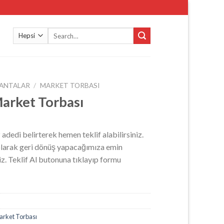
Search
for:
ANTALAR
/
MARKET TORBASI
arket Torbası
z adedi belirterek hemen teklif alabilirsiniz.
 olarak geri dönüş yapacağımıza emin
niz. Teklif Al butonuna tıklayıp formu
arket Torbası