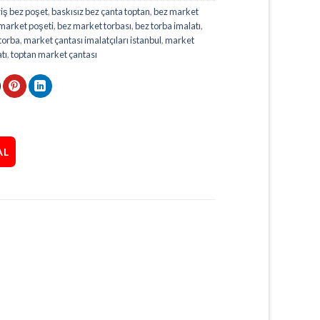
riş bez poşet
,
baskısız bez çanta toptan
,
bez market
market poşeti
,
bez market torbası
,
bez torba imalatı
,
torba
,
market çantası imalatçıları istanbul
,
market
tı
,
toptan market çantası
AL