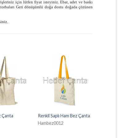
şleriniz için lütfen fiyat isteyiniz. Ebat, adet ve baskı
et torbaları Geri dönüşümlü doğa dostu doğada çözünen
siniz.
z Çanta
Renkli Saplı Ham Bez Çanta
0
Hambez0012