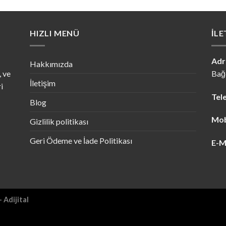
HIZLI MENÜ
İLE
Adr
Hakkımızda
, ve
Bağc
İletişim
i
Tel
Blog
Mob
Gizlilik politikası
Geri Ödeme ve İade Politikası
E-M
 Adijital