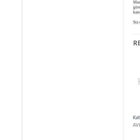
Mark
gör
kan
Siz 
R
Promosyon Elyaf Çanta
Körüklü Ham Bez Çanta
Kat
Elyaf003
hambez028
AV