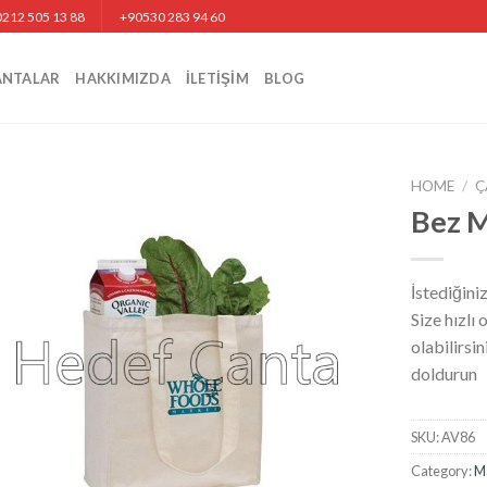
212 505 13 88
+90530 283 94 60
ANTALAR
HAKKIMIZDA
İLETIŞIM
BLOG
HOME
/
Ç
Bez M
İstediğini
Size hızlı
olabilirsi
doldurun
SKU:
AV86
Category:
M