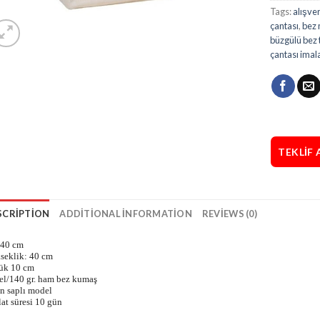
Tags:
alışve
çantası
,
bez 
büzgülü bez 
çantası imala
TEKLIF 
SCRIPTION
ADDITIONAL INFORMATION
REVIEWS (0)
 40 cm
seklik: 40 cm
ük 10 cm
tel/140 gr. ham bez kumaş
n saplı model
at süresi 10 gün