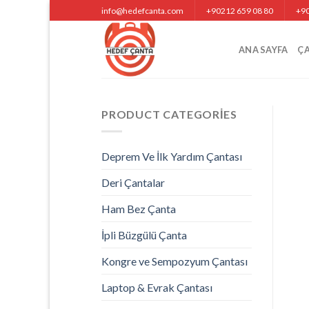
Skip
info@hedefcanta.com
+90212 659 08 80
+90
to
content
ANA SAYFA
Ç
PRODUCT CATEGORIES
Deprem Ve İlk Yardım Çantası
Deri Çantalar
Ham Bez Çanta
İpli Büzgülü Çanta
Kongre ve Sempozyum Çantası
Laptop & Evrak Çantası