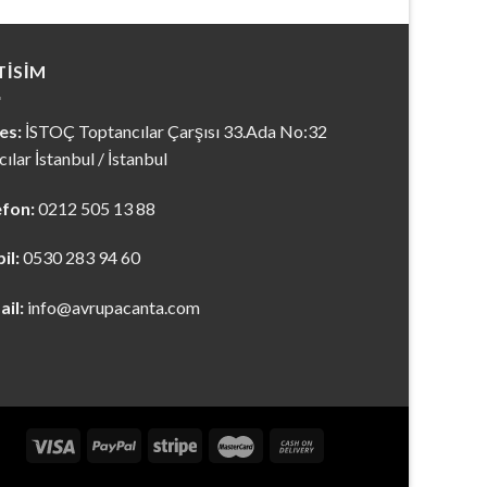
TISIM
es:
İSTOÇ Toptancılar Çarşısı 33.Ada No:32
ılar İstanbul / İstanbul
efon:
0212 505 13 88
il:
0530 283 94 60
ail:
info@avrupacanta.com