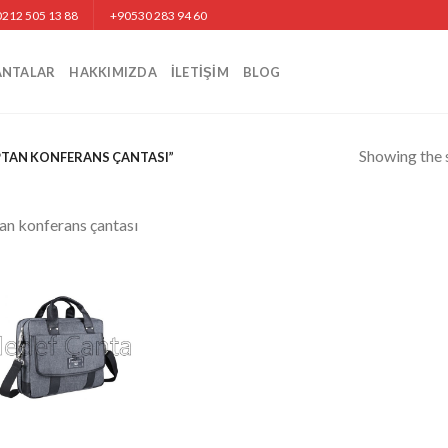
212 505 13 88
+90530 283 94 60
ANTALAR
HAKKIMIZDA
İLETIŞIM
BLOG
Showing the s
TAN KONFERANS ÇANTASI”
an konferans çantası