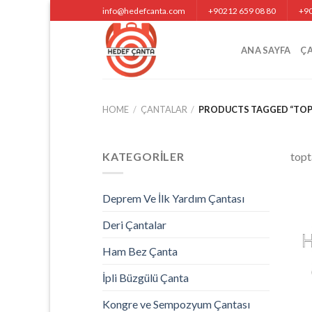
Skip
info@hedefcanta.com
+90212 659 08 80
+90
to
content
ANA SAYFA
Ç
HOME
/
ÇANTALAR
/
PRODUCTS TAGGED “TOP
KATEGORILER
topt
Deprem Ve İlk Yardım Çantası
Deri Çantalar
Ham Bez Çanta
İpli Büzgülü Çanta
Kongre ve Sempozyum Çantası