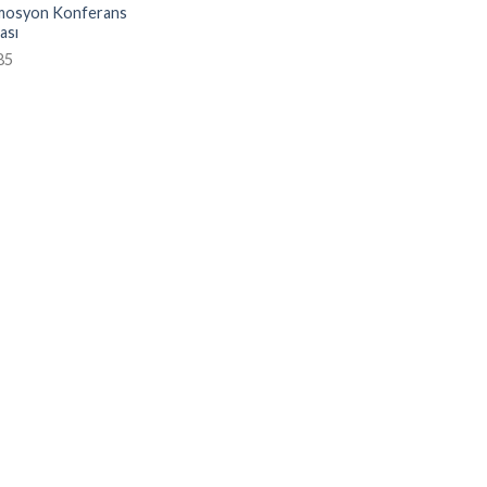
osyon Konferans
ası
85