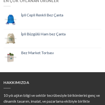
EN ÇOK OYLANAN ÜRÜNLER
İpli Cepli Renkli Bez Çanta
İpli Büzgülü Ham bez Çanta
Bez Market Torbası
HAKKIMIZDA
10 yılı aşkın bilgi ve sektör tecrübesiyle birikimlerini genç ve
dinamik tasarım, imalat, ve pazarlama ekibiyle birlikte