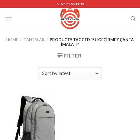
Skip
+90212 659 08 80
to
content
HOME
/
ÇANTALAR
/
PRODUCTS TAGGED “SU GEÇIRMEZ ÇANTA
IMALATI”
FILTER