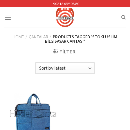
Skip
+90212 659 08 80
to
content
HOME
/
ÇANTALAR
/
PRODUCTS TAGGED “STOKLU SLIM
BILGISAYAR ÇANTASI”
FILTER