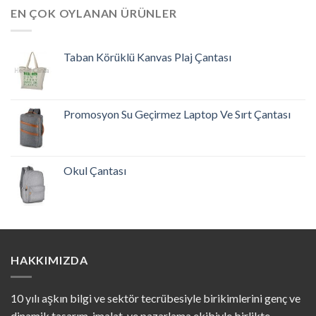
EN ÇOK OYLANAN ÜRÜNLER
Taban Körüklü Kanvas Plaj Çantası
Promosyon Su Geçirmez Laptop Ve Sırt Çantası
Okul Çantası
HAKKIMIZDA
10 yılı aşkın bilgi ve sektör tecrübesiyle birikimlerini genç ve
dinamik tasarım, imalat, ve pazarlama ekibiyle birlikte