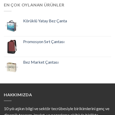
EN ÇOK OYLANAN ÜRÜNLER
Körüklü Yatay Bez Çanta
Promosyon Sırt Çantası
Bez Market Çantası
HAKKIMIZDA
10 yılı aşkın bilgi ve sektör tecrübesiyle birikimlerini genç ve
dinamik tasarım, imalat, ve pazarlama ekibiyle birlikte