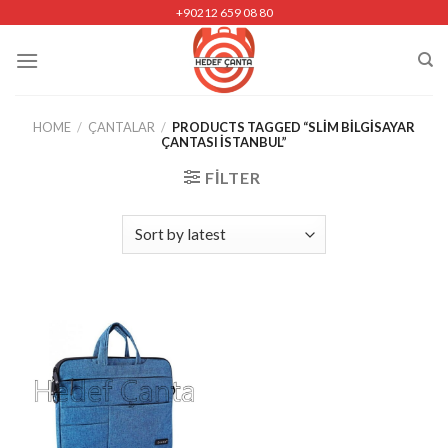
Skip
+90212 659 08 80
to
content
HOME
/
ÇANTALAR
/
PRODUCTS TAGGED “SLIM BILGISAYAR
ÇANTASI ISTANBUL”
FILTER