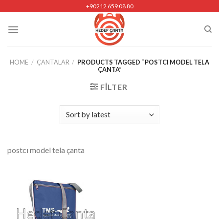
Skip
+90212 659 08 80
to
content
HOME
/
ÇANTALAR
/
PRODUCTS TAGGED “ POSTCI MODEL TELA
ÇANTA”
FILTER
postcı model tela çanta