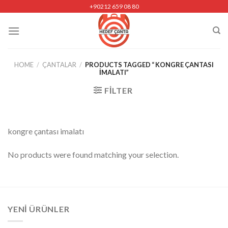
Skip
+90212 659 08 80
to
content
HOME
/
ÇANTALAR
/
PRODUCTS TAGGED “ KONGRE ÇANTASI
IMALATI”
FILTER
kongre çantası imalatı
No products were found matching your selection.
YENI ÜRÜNLER