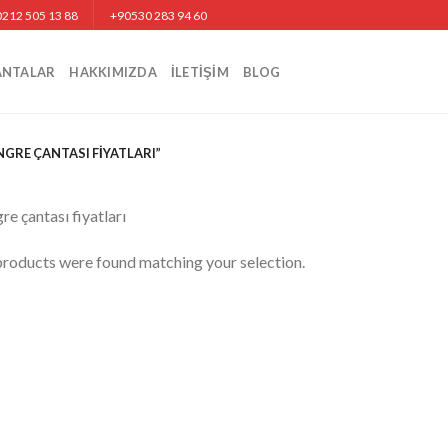
212 505 13 88
+90530 283 94 60
ANTALAR
HAKKIMIZDA
İLETIŞIM
BLOG
GRE ÇANTASI FIYATLARI”
re çantası fiyatları
roducts were found matching your selection.