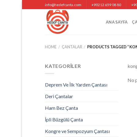
Skip
info@hedefcanta.com
+90212 659 08 80
+90
to
content
ANA SAYFA
Ç
HOME
/
ÇANTALAR
/
PRODUCTS TAGGED “ KON
KATEGORILER
kong
No p
Deprem Ve İlk Yardım Çantası
Deri Çantalar
Ham Bez Çanta
İpli Büzgülü Çanta
Kongre ve Sempozyum Çantası