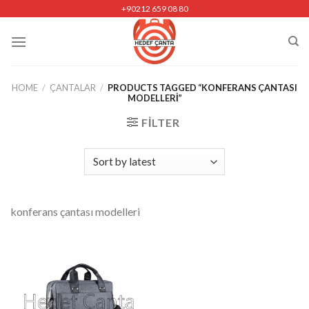
Skip
+90212 659 08 80
to
content
HOME
/
ÇANTALAR
/
PRODUCTS TAGGED “KONFERANS ÇANTASI
MODELLERI”
FILTER
konferans çantası modelleri