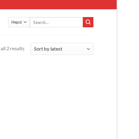
Search
for:
ll 2 results