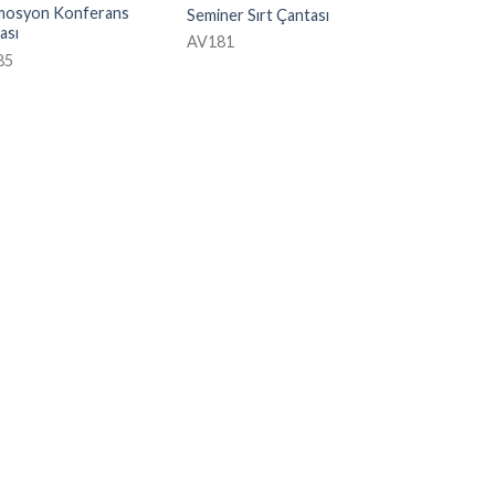
osyon Konferans
Seminer Sırt Çantası
ası
AV181
85