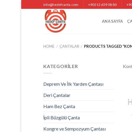
Skip
info@hedefcanta.com
+90212 659 08 80
+90
to
content
ANA SAYFA
Ç
HOME
/
ÇANTALAR
/
PRODUCTS TAGGED “KONF
KATEGORILER
Konf
Deprem Ve İlk Yardım Çantası
Deri Çantalar
Ham Bez Çanta
İpli Büzgülü Çanta
Kongre ve Sempozyum Çantası