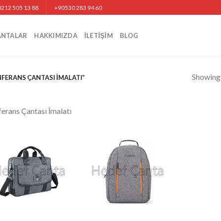
212 505 13 88
+90530 283 94 60
ANTALAR
HAKKIMIZDA
İLETIŞIM
BLOG
Showing a
ERANS ÇANTASI İMALATI”
erans Çantası İmalatı