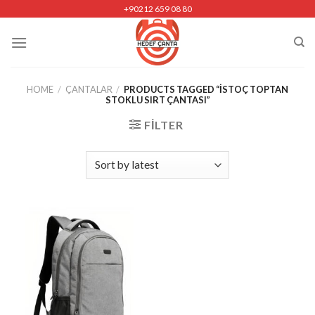
Skip
+90212 659 08 80
to
content
HOME
/
ÇANTALAR
/
PRODUCTS TAGGED “ISTOÇ TOPTAN
STOKLU SIRT ÇANTASI”
FILTER