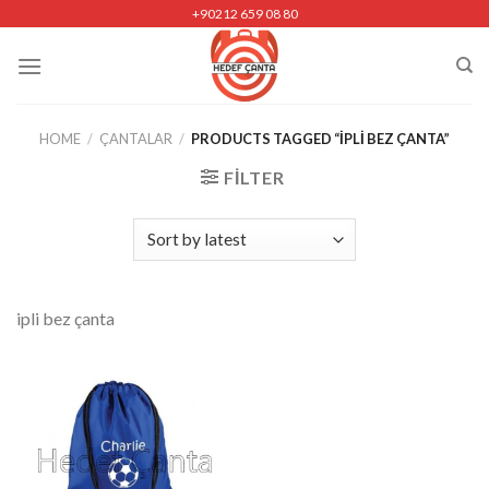
Skip
+90212 659 08 80
to
content
HOME
/
ÇANTALAR
/
PRODUCTS TAGGED “IPLI BEZ ÇANTA”
FILTER
ipli bez çanta