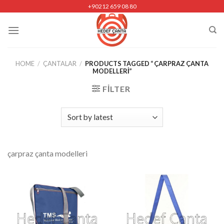
Skip
+90212 659 08 80
to
content
HOME
/
ÇANTALAR
/
PRODUCTS TAGGED “ ÇARPRAZ ÇANTA
MODELLERI”
FILTER
çarpraz çanta modelleri