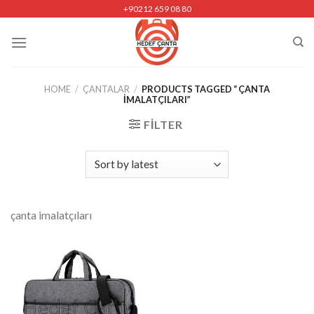
Skip
+90212 659 08 80
to
content
HOME
/
ÇANTALAR
/
PRODUCTS TAGGED “ ÇANTA
IMALATÇILARI”
FILTER
çanta imalatçıları