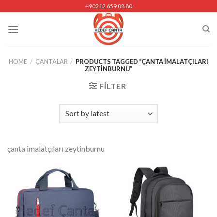
Skip
+90212 659 08 80
to
content
HOME
/
ÇANTALAR
/
PRODUCTS TAGGED “ÇANTA IMALATÇILARI
ZEYTINBURNU”
FILTER
çanta imalatçıları zeytinburnu