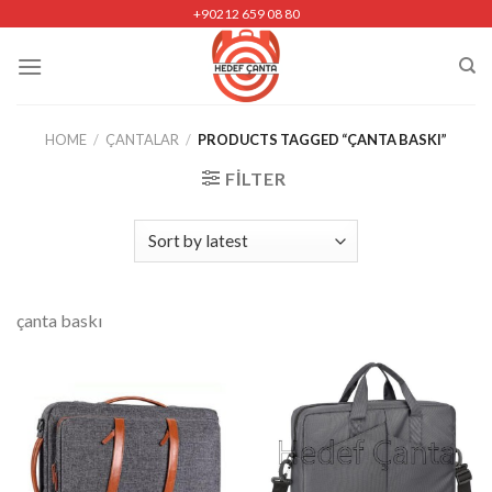
Skip
+90212 659 08 80
to
content
HOME
/
ÇANTALAR
/
PRODUCTS TAGGED “ÇANTA BASKI”
FILTER
çanta baskı