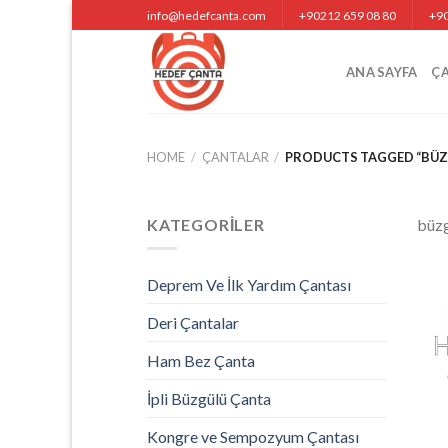
Skip
info@hedefcanta.com
+90212 659 08 80
+90
to
content
ANA SAYFA
Ç
HOME
/
ÇANTALAR
/
PRODUCTS TAGGED “BÜZ
KATEGORILER
büzg
Deprem Ve İlk Yardım Çantası
Deri Çantalar
Ham Bez Çanta
İpli Büzgülü Çanta
Kongre ve Sempozyum Çantası