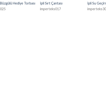
 Büzgülü Hediye Torbası
İpli Sırt Çantası
İpli Su Geçi
f025
imperteks017
imperteks3