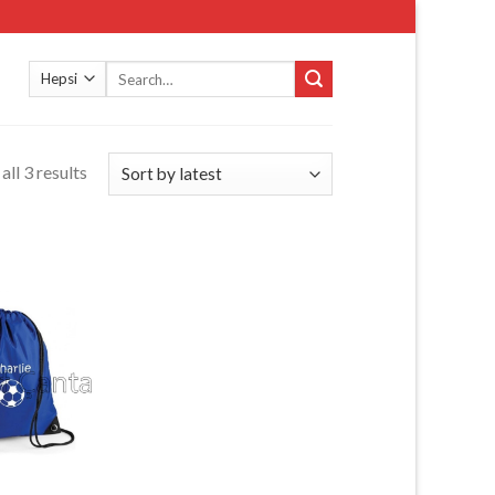
Search
for:
ll 3 results