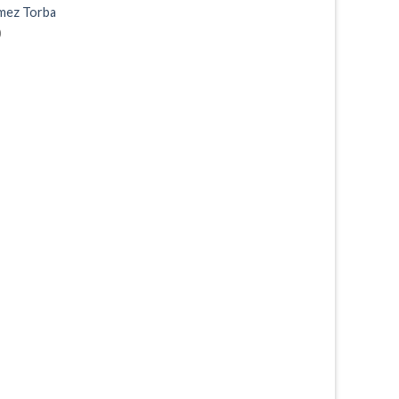
rmez Torba
0