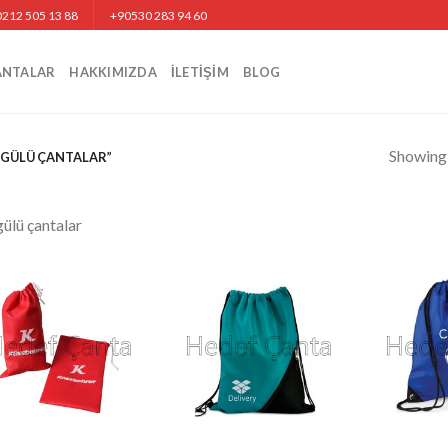
212 505 13 88
+90530 283 94 60
ANTALAR
HAKKIMIZDA
İLETIŞIM
BLOG
Showing a
GÜLÜ ÇANTALAR”
ülü çantalar