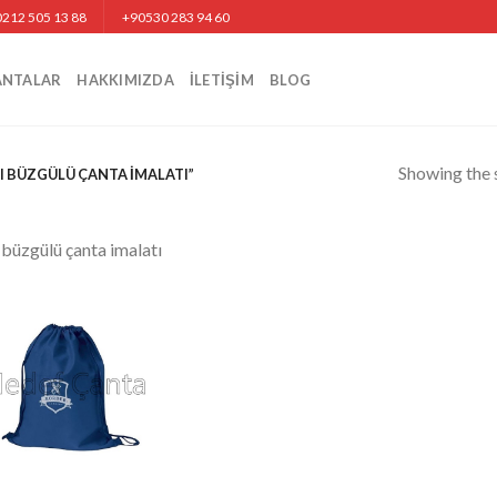
212 505 13 88
+90530 283 94 60
ANTALAR
HAKKIMIZDA
İLETIŞIM
BLOG
Showing the s
 BÜZGÜLÜ ÇANTA IMALATI”
 büzgülü çanta imalatı