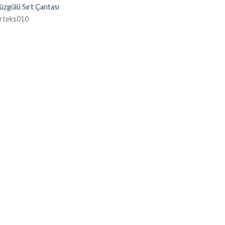
Büzgülü Sırt Çantası
rteks010