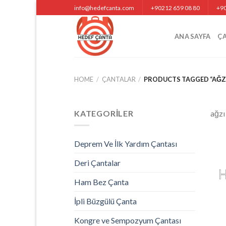
Skip
info@hedefcanta.com
+90212 659 08 80
+90
to
content
ANA SAYFA
Ç
HOME
/
ÇANTALAR
/
PRODUCTS TAGGED “AĞZI
KATEGORILER
ağzı
Deprem Ve İlk Yardım Çantası
Deri Çantalar
Ham Bez Çanta
İpli Büzgülü Çanta
Kongre ve Sempozyum Çantası