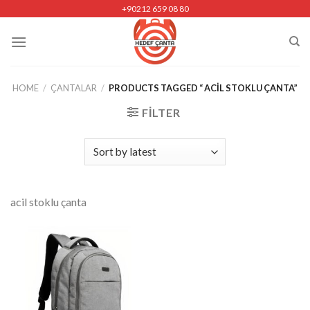
Skip
+90212 659 08 80
to
content
HOME
/
ÇANTALAR
/
PRODUCTS TAGGED “ ACIL STOKLU ÇANTA”
FILTER
acil stoklu çanta